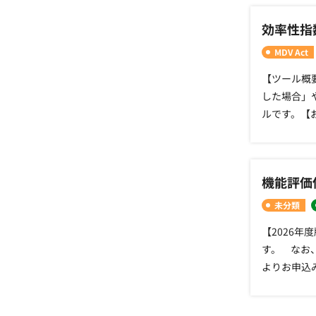
（ver.1
効率性指
■「医療の
て、 「同
MDV Act
の手術を施
【ツール概
養実施率 
した場合」
６）手術開
ルです。【
合 ９）身
DPCに
標ツールを
6月 19日
=========
ミュレーシ
の集計条件
機能評価
処理の違い
数も同梱し
示ししてお
未分類
2025年8月25
期間のシミ
「病院指標
【2026年
∴‥∵‥∴
貴院の「病
す。 なお、
レーションツ
で お使い
よりお申込みく
度_ver.
イルが格納
は、下記フォー
∴‥∵‥∴
ルダ（ve
2025年 
均在院日数