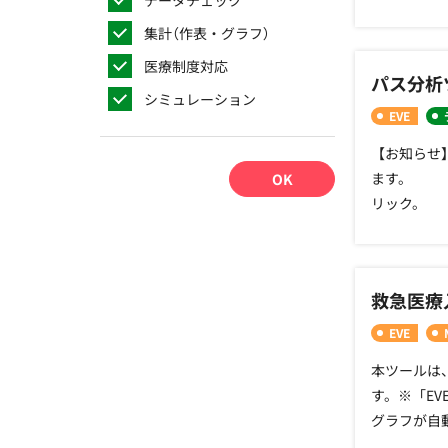
「MDV 
ンツール（
集計（作表・グラフ）
します。 
「EVE」
検討する材
医療制度対応
【MDV補
パス分析
∴‥∵‥∴
連絡ください。
シミュレーション
と、・在院日
EVE
ださい。
（1日増減）
【お知らせ】
を解凍して
ます。 「
OK
バージョン情
リック。 
ボタンから
スと実際の
データを統合
救急医療
くても、５
∵‥∴‥∵
EVE
PASTOOL_
本ツールは
ファイルが
す。※「EV
∵‥∴‥∴‥
グラフが自
ス ・202
式１に記載