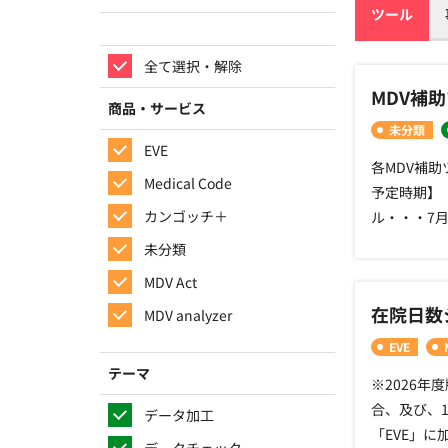
ツール
全て選択・解除
MDV補
商品・サービス
未分類
EVE
各MDV補
Medical Code
予定時期】
カンゴッチ＋
ル・・・7
→ 8月下旬
未分類
救急医療入院
MDV Act
減）・・・（
在院日数
MDV analyzer
New ・
み）・・・
EVE
る場合があ
テーマ
※2026
ツール・・・
合、及び、
データ加工
供 ・わたし
「EVE」に
でマスター
データチェック