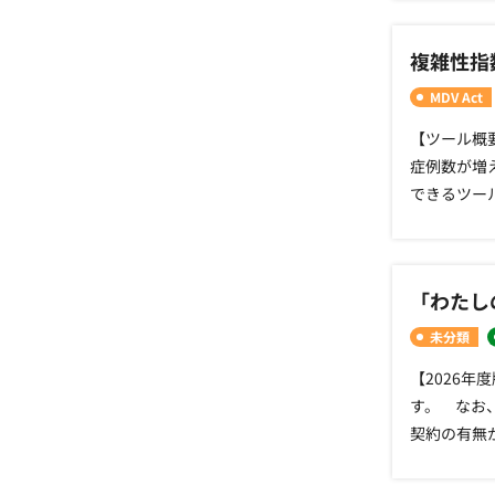
∴‥∵‥∴
ーションツー
１縦横変換
ver.1.
複雑性指
す。 ファ
∵‥∴‥∵
∴‥∵‥∴＜バ
MDV Act
ン情報＞202
2026年度
【ツール概要
症例数が増
できるツール
降の実績（
きかねます
す。 ・シ
「わたし
意ください
再度集計を
未分類
ンロード」を
【2026年
ションツール
す。 なお、
す。ファイ
契約の有無
∴‥∵‥∴
⇒https:
9月18日