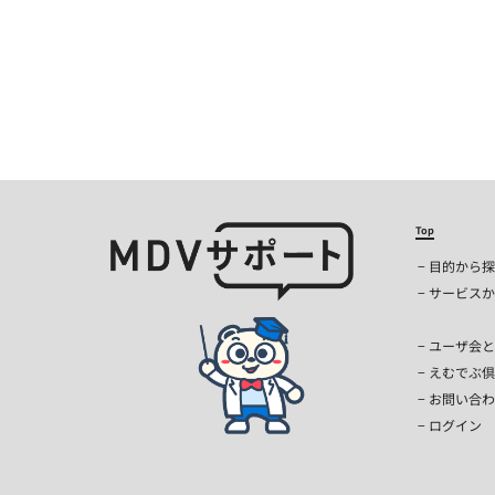
2025年
書 ・医療
ール（Ex
＝＝＝＝＝
増減率・偏
て、 
∴‥∴‥∵
１）リス
成ツール（2
率 ３
_ver.1
率 ５
∴‥∵‥∴
６）手術
し、今後の
スメン
「MDV A
Top
りません
う！ ◆ 
目的から探
取込み期
⇒https://su
サービスか
日 20
ております。
ユーザ会と
公表内容の
えむでぶ倶
お問い合わ
ログイン