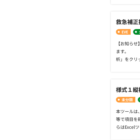
対応202
います。 
2022/
∵‥∴‥∵
更）202
救急補正
視化ツール_2
ォルトで入力
が入ったz
EVE
更2011
∴‥∵‥∴‥
【お知らせ】
リリース
ます。 「M
析」をクリ
ミュレーシ
医療入院」
です。○様
様式１縦
て 下記の
での出来高
未分類
までの出来
本ツールは
また、それ
等で項目を
ュレーショ
らはExc
までのデー
2026年
∴‥∵‥∴