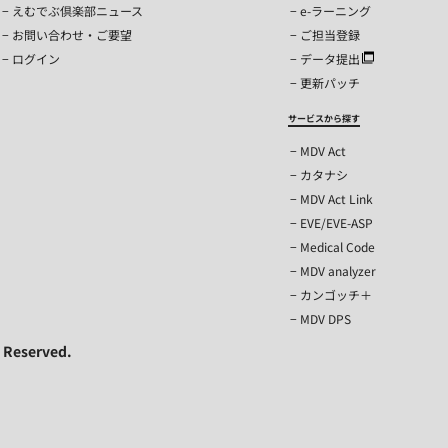
えむでぶ倶楽部ニュース
e-ラーニング
お問い合わせ・ご要望
ご担当登録
ログイン
データ提出
更新パッチ
サービスから探す
MDV Act
カタナシ
MDV Act Link
EVE/EVE-ASP
Medical Code
MDV analyzer
カンゴッチ＋
MDV DPS
s Reserved.